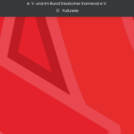
e. V. und im Bund Deutscher Karneval e.V.
Fußzeile