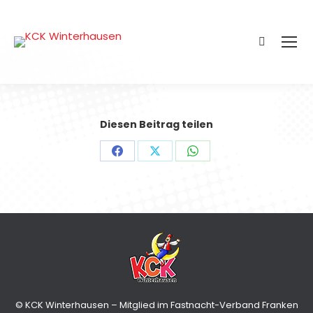
Search:
Diesen Beitrag teilen
Share
Share
Share
on
on
on
Facebook
X
WhatsApp
© KCK Winterhausen – Mitglied im Fastnacht-Verband Franken