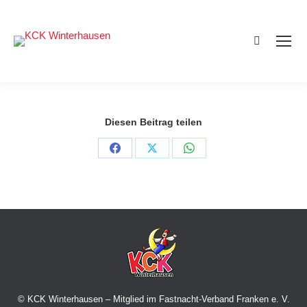
Search:
Diesen Beitrag teilen
Share
Share
Share
on
on
on
Facebook
X
WhatsApp
© KCK Winterhausen – Mitglied im Fastnacht-Verband Franken e. V.