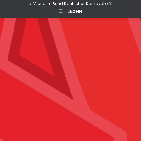
e. V. und im Bund Deutscher Karneval e.V.
Fußzeile