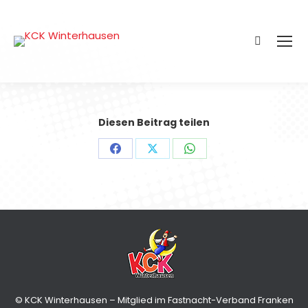
Search:
Diesen Beitrag teilen
Share
Share
Share
on
on
on
Facebook
X
WhatsApp
© KCK Winterhausen – Mitglied im Fastnacht-Verband Franken