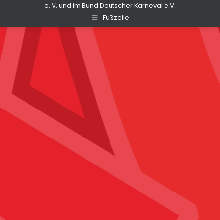
e. V. und im Bund Deutscher Karneval e.V.
Fußzeile