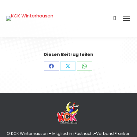
Search:
Diesen Beitrag teilen
Share
Share
Share
on
on
on
Facebook
X
WhatsApp
© KCK Winterhausen – Mitglied im Fastnacht-Verband Franken