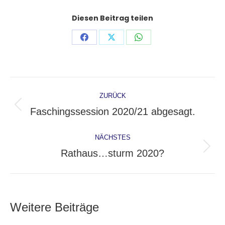
Diesen Beitrag teilen
Share
Share
Share
on
on
on
Facebook
X
WhatsApp
Kommentarnavigation
ZURÜCK
Faschingssession 2020/21 abgesagt.
Vorheriger
Beitrag:
NÄCHSTES
Rathaus…sturm 2020?
Nächster
Beitrag:
Weitere Beiträge